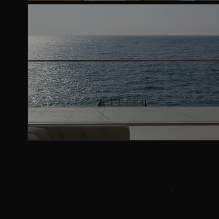
×6
Variações
10