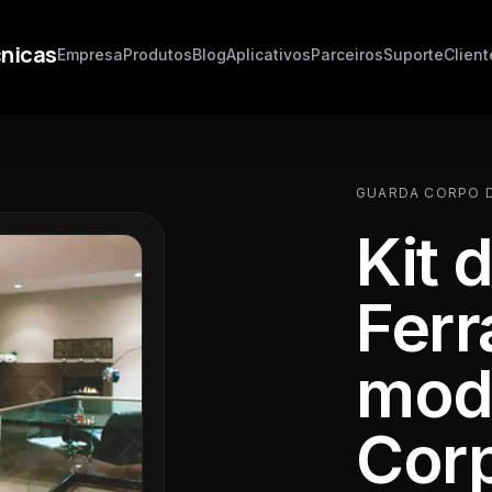
cnicas
Empresa
Produtos
Blog
Aplicativos
Parceiros
Suporte
Client
GUARDA CORPO D
Kit 
Fer
mod
Cor