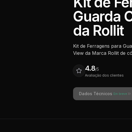
Kit de F
Guarda C
da Rollit
Kit de Ferragens para Gu
View da Marca Rollit de c
4.8
/5
Avaliação dos clientes
Dados Técnicos
Em breve