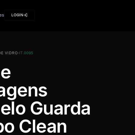
es
LOGIN
E VIDRO
IT.0095
de
ragens
elo Guarda
po Clean